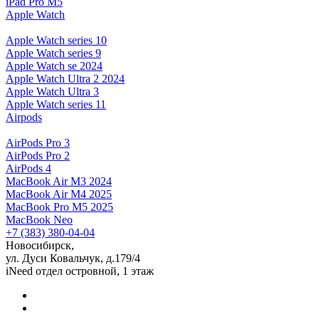
iPad Pro M5
Apple Watch
Apple Watch series 10
Apple Watch series 9
Apple Watch se 2024
Apple Watch Ultra 2 2024
Apple Watch Ultra 3
Apple Watch series 11
Airpods
AirPods Pro 3
AirPods Pro 2
AirPods 4
MacBook Air M3 2024
MacBook Air M4 2025
MacBook Pro M5 2025
MacBook Neo
+7 (383) 380-04-04
Новосибирск,
ул. Дуси Ковальчук, д.179/4
iNeed отдел островной, 1 этаж