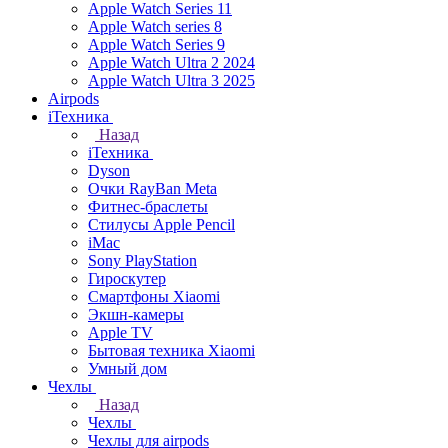
Apple Watch Series 11
Apple Watch series 8
Apple Watch Series 9
Apple Watch Ultra 2 2024
Apple Watch Ultra 3 2025
Airpods
iТехника
Назад
iТехника
Dyson
Очки RayBan Meta
Фитнес-браслеты
Стилусы Apple Pencil
iMac
Sony PlayStation
Гироскутер
Смартфоны Xiaomi
Экшн-камеры
Apple TV
Бытовая техника Xiaomi
Умный дом
Чехлы
Назад
Чехлы
Чехлы для airpods