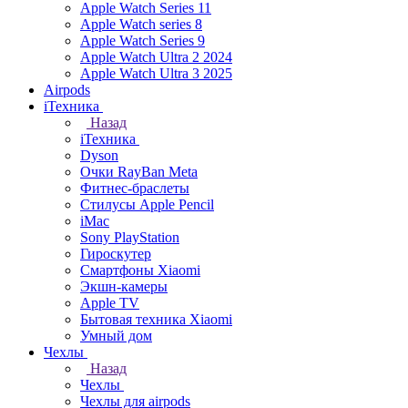
Apple Watch Series 11
Apple Watch series 8
Apple Watch Series 9
Apple Watch Ultra 2 2024
Apple Watch Ultra 3 2025
Airpods
iТехника
Назад
iТехника
Dyson
Очки RayBan Meta
Фитнес-браслеты
Стилусы Apple Pencil
iMac
Sony PlayStation
Гироскутер
Смартфоны Xiaomi
Экшн-камеры
Apple TV
Бытовая техника Xiaomi
Умный дом
Чехлы
Назад
Чехлы
Чехлы для airpods