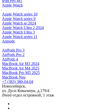
iPad Pro M5
Apple Watch
Apple Watch series 10
Apple Watch series 9
Apple Watch se 2024
Apple Watch Ultra 2 2024
Apple Watch Ultra 3
Apple Watch series 11
Airpods
AirPods Pro 3
AirPods Pro 2
AirPods 4
MacBook Air M3 2024
MacBook Air M4 2025
MacBook Pro M5 2025
MacBook Neo
+7 (383) 380-04-04
Новосибирск,
ул. Дуси Ковальчук, д.179/4
iNeed отдел островной, 1 этаж