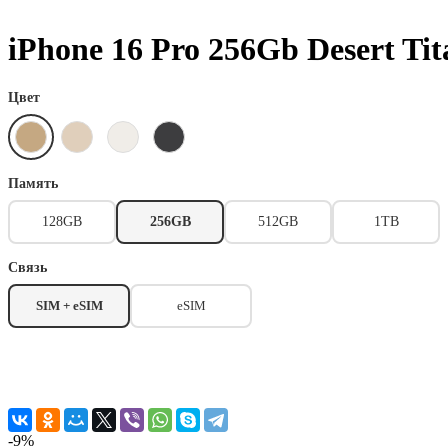
iPhone 16 Pro 256Gb Desert 
Цвет
Память
128GB
256GB
512GB
1TB
Связь
SIM + eSIM
eSIM
-9%