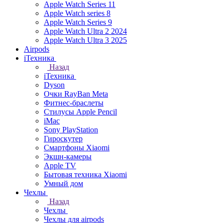
Apple Watch Series 11
Apple Watch series 8
Apple Watch Series 9
Apple Watch Ultra 2 2024
Apple Watch Ultra 3 2025
Airpods
iТехника
Назад
iТехника
Dyson
Очки RayBan Meta
Фитнес-браслеты
Стилусы Apple Pencil
iMac
Sony PlayStation
Гироскутер
Смартфоны Xiaomi
Экшн-камеры
Apple TV
Бытовая техника Xiaomi
Умный дом
Чехлы
Назад
Чехлы
Чехлы для airpods