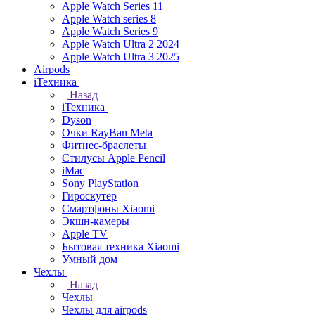
Apple Watch Series 11
Apple Watch series 8
Apple Watch Series 9
Apple Watch Ultra 2 2024
Apple Watch Ultra 3 2025
Airpods
iТехника
Назад
iТехника
Dyson
Очки RayBan Meta
Фитнес-браслеты
Стилусы Apple Pencil
iMac
Sony PlayStation
Гироскутер
Смартфоны Xiaomi
Экшн-камеры
Apple TV
Бытовая техника Xiaomi
Умный дом
Чехлы
Назад
Чехлы
Чехлы для airpods