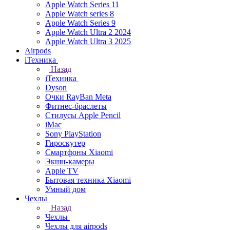
Apple Watch Series 11
Apple Watch series 8
Apple Watch Series 9
Apple Watch Ultra 2 2024
Apple Watch Ultra 3 2025
Airpods
iТехника
Назад
iТехника
Dyson
Очки RayBan Meta
Фитнес-браслеты
Стилусы Apple Pencil
iMac
Sony PlayStation
Гироскутер
Смартфоны Xiaomi
Экшн-камеры
Apple TV
Бытовая техника Xiaomi
Умный дом
Чехлы
Назад
Чехлы
Чехлы для airpods