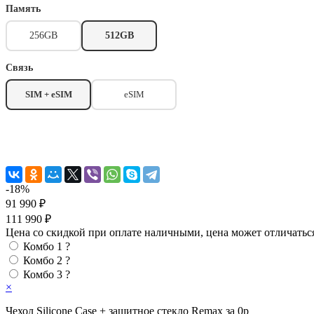
Память
256GB
512GB
Связь
SIM + eSIM
eSIM
-18%
91 990 ₽
111 990 ₽
Цена со скидкой при оплате наличными, цена может отличатьс
Комбо 1
?
Комбо 2
?
Комбо 3
?
×
Чехол Silicone Case + защитное стекло Remax за 0р