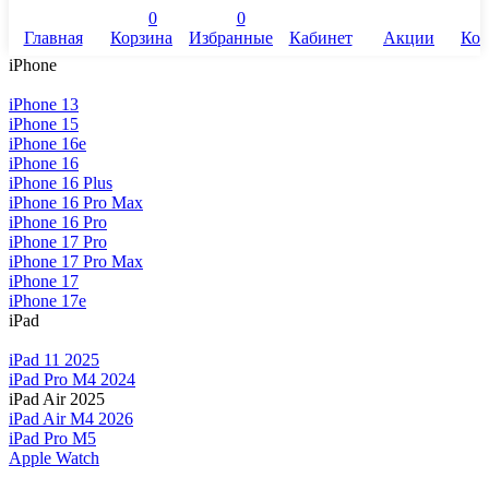
0
0
Главная
Корзина
Избранные
Кабинет
Акции
Кон
iPhone
iPhone 13
iPhone 15
iPhone 16e
iPhone 16
iPhone 16 Plus
iPhone 16 Pro Max
iPhone 16 Pro
iPhone 17 Pro
iPhone 17 Pro Max
iPhone 17
iPhone 17e
iPad
iPad 11 2025
iPad Pro M4 2024
iPad Air 2025
iPad Air M4 2026
iPad Pro M5
Apple Watch