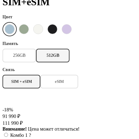
SIM+eSIM
Цвет
Память
256GB
512GB
Связь
SIM + eSIM
eSIM
-18%
91 990 ₽
111 990 ₽
Внимание!
Цена может отличаться!
Комбо 1
?