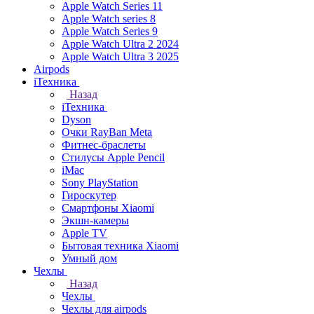
Apple Watch Series 11
Apple Watch series 8
Apple Watch Series 9
Apple Watch Ultra 2 2024
Apple Watch Ultra 3 2025
Airpods
iТехника
Назад
iТехника
Dyson
Очки RayBan Meta
Фитнес-браслеты
Стилусы Apple Pencil
iMac
Sony PlayStation
Гироскутер
Смартфоны Xiaomi
Экшн-камеры
Apple TV
Бытовая техника Xiaomi
Умный дом
Чехлы
Назад
Чехлы
Чехлы для airpods