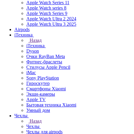
Apple Watch Series 11
Apple Watch series 8
Apple Watch Series 9
Apple Watch Ultra 2 2024
Apple Watch Ultra 3 2025
Airpods
iТехника
Назад
iТехника
Dyson
Очки RayBan Meta
Фитнес-браслеты
Стилусы Apple Pencil
iMac
Sony PlayStation
Гироскутер
Смартфоны Xiaomi
Экшн-камеры
Apple TV
Бытовая техника Xiaomi
Умный дом
Чехлы
Назад
Чехлы
Чехлы для airpods