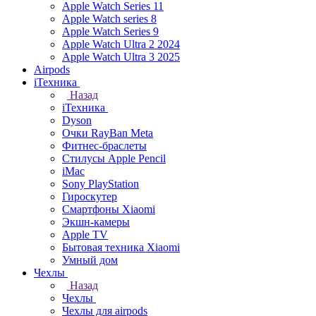
Apple Watch Series 11
Apple Watch series 8
Apple Watch Series 9
Apple Watch Ultra 2 2024
Apple Watch Ultra 3 2025
Airpods
iТехника
Назад
iТехника
Dyson
Очки RayBan Meta
Фитнес-браслеты
Стилусы Apple Pencil
iMac
Sony PlayStation
Гироскутер
Смартфоны Xiaomi
Экшн-камеры
Apple TV
Бытовая техника Xiaomi
Умный дом
Чехлы
Назад
Чехлы
Чехлы для airpods