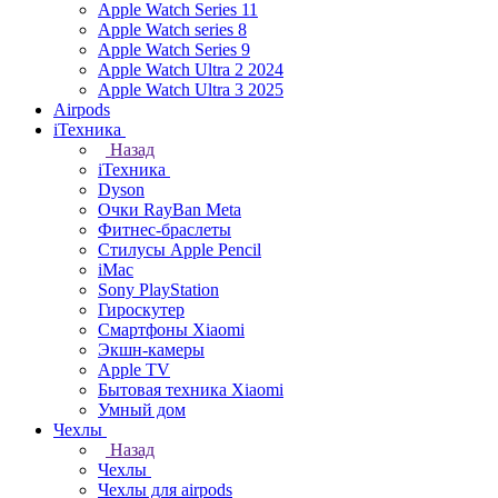
Apple Watch Series 11
Apple Watch series 8
Apple Watch Series 9
Apple Watch Ultra 2 2024
Apple Watch Ultra 3 2025
Airpods
iТехника
Назад
iТехника
Dyson
Очки RayBan Meta
Фитнес-браслеты
Стилусы Apple Pencil
iMac
Sony PlayStation
Гироскутер
Смартфоны Xiaomi
Экшн-камеры
Apple TV
Бытовая техника Xiaomi
Умный дом
Чехлы
Назад
Чехлы
Чехлы для airpods