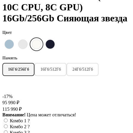
10C CPU, 8C GPU)
16Gb/256Gb Сияющая звезда
Цвет
Память
16Гб/256Гб
16Гб/512Гб
24Гб/512Гб
-17%
95 990 ₽
115 990 ₽
Внимание!
Цена может отличаться!
Комбо 1
?
Комбо 2
?
Комбо 3
?