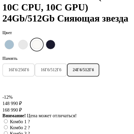
10C CPU, 10C GPU)
24Gb/512Gb Сияющая звезда
Цвет
Память
16Гб/256Гб
16Гб/512Гб
24Гб/512Гб
-12%
148 990 ₽
168 990 ₽
Внимание!
Цена может отличаться!
Комбо 1
?
Комбо 2
?
Комбо 3
?