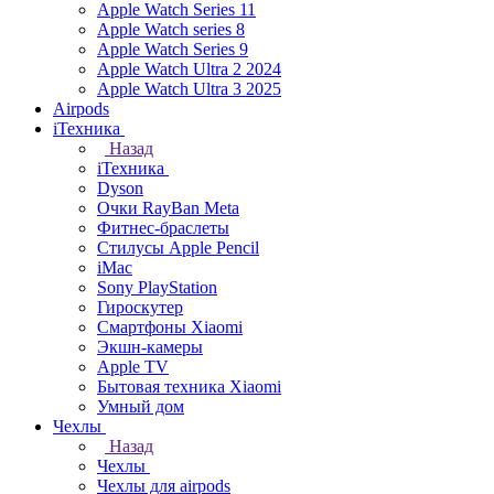
Apple Watch Series 11
Apple Watch series 8
Apple Watch Series 9
Apple Watch Ultra 2 2024
Apple Watch Ultra 3 2025
Airpods
iТехника
Назад
iТехника
Dyson
Очки RayBan Meta
Фитнес-браслеты
Стилусы Apple Pencil
iMac
Sony PlayStation
Гироскутер
Смартфоны Xiaomi
Экшн-камеры
Apple TV
Бытовая техника Xiaomi
Умный дом
Чехлы
Назад
Чехлы
Чехлы для airpods