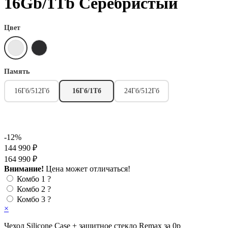
16Gb/1Tb Серебристый
Цвет
Память
16Гб/512Гб
16Гб/1Тб
24Гб/512Гб
-12%
144 990 ₽
164 990 ₽
Внимание!
Цена может отличаться!
Комбо 1
?
Комбо 2
?
Комбо 3
?
×
Чехол Silicone Case + защитное стекло Remax за 0р