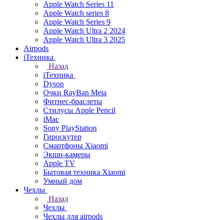
Apple Watch Series 11
Apple Watch series 8
Apple Watch Series 9
Apple Watch Ultra 2 2024
Apple Watch Ultra 3 2025
Airpods
iТехника
Назад
iТехника
Dyson
Очки RayBan Meta
Фитнес-браслеты
Стилусы Apple Pencil
iMac
Sony PlayStation
Гироскутер
Смартфоны Xiaomi
Экшн-камеры
Apple TV
Бытовая техника Xiaomi
Умный дом
Чехлы
Назад
Чехлы
Чехлы для airpods