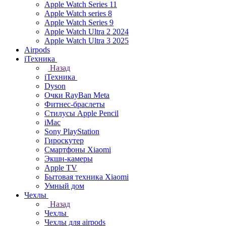
Apple Watch Series 11
Apple Watch series 8
Apple Watch Series 9
Apple Watch Ultra 2 2024
Apple Watch Ultra 3 2025
Airpods
iТехника
Назад
iТехника
Dyson
Очки RayBan Meta
Фитнес-браслеты
Стилусы Apple Pencil
iMac
Sony PlayStation
Гироскутер
Смартфоны Xiaomi
Экшн-камеры
Apple TV
Бытовая техника Xiaomi
Умный дом
Чехлы
Назад
Чехлы
Чехлы для airpods