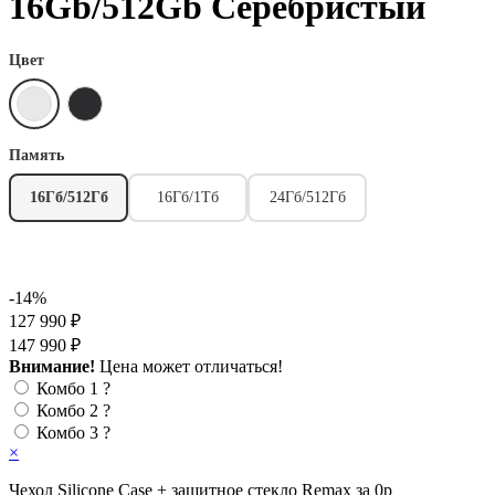
16Gb/512Gb Серебристый
Цвет
Память
16Гб/512Гб
16Гб/1Тб
24Гб/512Гб
-14%
127 990 ₽
147 990 ₽
Внимание!
Цена может отличаться!
Комбо 1
?
Комбо 2
?
Комбо 3
?
×
Чехол Silicone Case + защитное стекло Remax за 0р