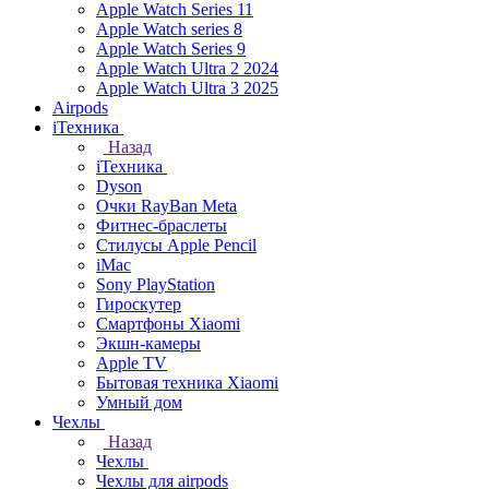
Apple Watch Series 11
Apple Watch series 8
Apple Watch Series 9
Apple Watch Ultra 2 2024
Apple Watch Ultra 3 2025
Airpods
iТехника
Назад
iТехника
Dyson
Очки RayBan Meta
Фитнес-браслеты
Стилусы Apple Pencil
iMac
Sony PlayStation
Гироскутер
Смартфоны Xiaomi
Экшн-камеры
Apple TV
Бытовая техника Xiaomi
Умный дом
Чехлы
Назад
Чехлы
Чехлы для airpods