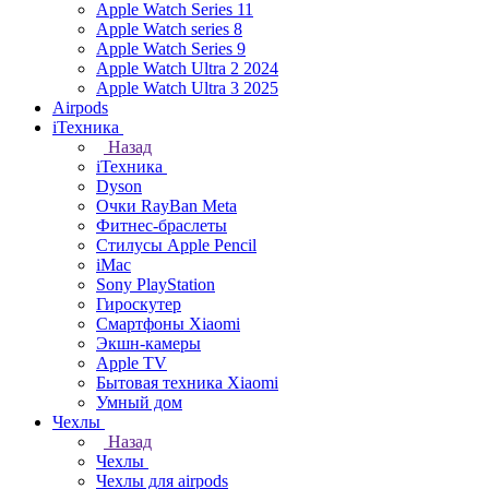
Apple Watch Series 11
Apple Watch series 8
Apple Watch Series 9
Apple Watch Ultra 2 2024
Apple Watch Ultra 3 2025
Airpods
iТехника
Назад
iТехника
Dyson
Очки RayBan Meta
Фитнес-браслеты
Стилусы Apple Pencil
iMac
Sony PlayStation
Гироскутер
Смартфоны Xiaomi
Экшн-камеры
Apple TV
Бытовая техника Xiaomi
Умный дом
Чехлы
Назад
Чехлы
Чехлы для airpods