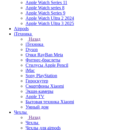
Apple Watch Series 11
Apple Watch series 8
Apple Watch Series 9
Apple Watch Ultra 2 2024
Apple Watch Ultra 3 2025
Airpods
iТехника
Назад
iТехника
Dyson
Очки RayBan Meta
Фитнес-браслеты
Стилусы Apple Pencil
iMac
Sony PlayStation
Гироскутер
Смартфоны Xiaomi
Экшн-камеры
Apple TV
Бытовая техника Xiaomi
Умный дом
Чехлы
Назад
Чехлы
Чехлы для airpods