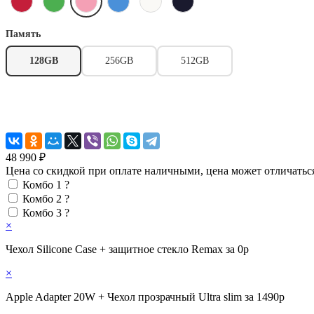
Память
128GB
256GB
512GB
48 990 ₽
Цена со скидкой при оплате наличными, цена может отличатьс
Комбо 1
?
Комбо 2
?
Комбо 3
?
×
Чехол Silicone Case + защитное стекло Remax за 0р
×
Apple Adapter 20W + Чехол прозрачный Ultra slim за 1490р