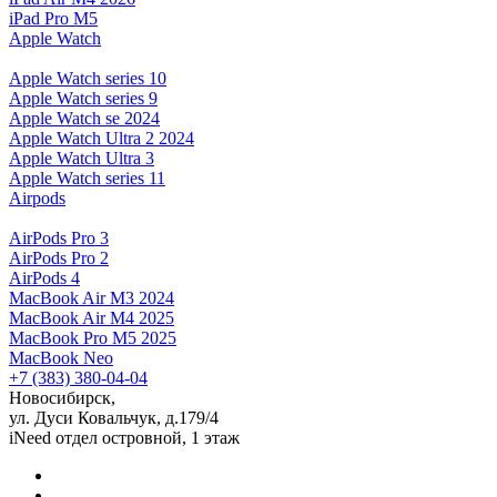
iPad Pro M5
Apple Watch
Apple Watch series 10
Apple Watch series 9
Apple Watch se 2024
Apple Watch Ultra 2 2024
Apple Watch Ultra 3
Apple Watch series 11
Airpods
AirPods Pro 3
AirPods Pro 2
AirPods 4
MacBook Air M3 2024
MacBook Air M4 2025
MacBook Pro M5 2025
MacBook Neo
+7 (383) 380-04-04
Новосибирск,
ул. Дуси Ковальчук, д.179/4
iNeed отдел островной, 1 этаж