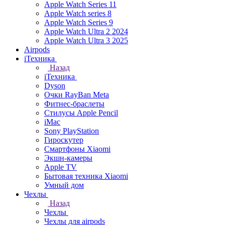
Apple Watch Series 11
Apple Watch series 8
Apple Watch Series 9
Apple Watch Ultra 2 2024
Apple Watch Ultra 3 2025
Airpods
iТехника
Назад
iТехника
Dyson
Очки RayBan Meta
Фитнес-браслеты
Стилусы Apple Pencil
iMac
Sony PlayStation
Гироскутер
Смартфоны Xiaomi
Экшн-камеры
Apple TV
Бытовая техника Xiaomi
Умный дом
Чехлы
Назад
Чехлы
Чехлы для airpods