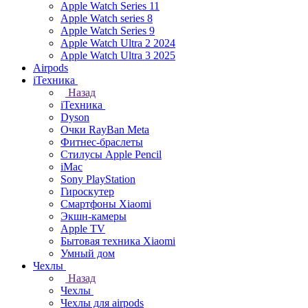
Apple Watch Series 11
Apple Watch series 8
Apple Watch Series 9
Apple Watch Ultra 2 2024
Apple Watch Ultra 3 2025
Airpods
iТехника
Назад
iТехника
Dyson
Очки RayBan Meta
Фитнес-браслеты
Стилусы Apple Pencil
iMac
Sony PlayStation
Гироскутер
Смартфоны Xiaomi
Экшн-камеры
Apple TV
Бытовая техника Xiaomi
Умный дом
Чехлы
Назад
Чехлы
Чехлы для airpods